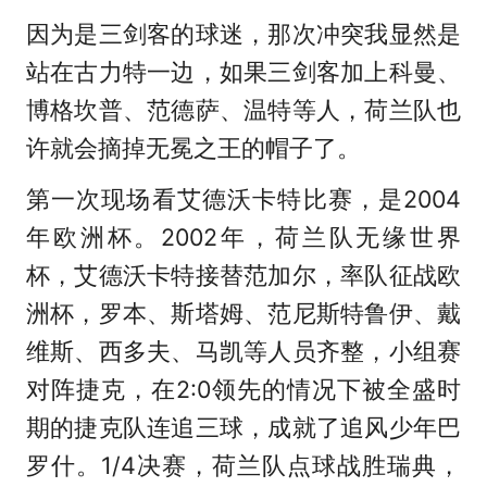
因为是三剑客的球迷，那次冲突我显然是
站在古力特一边，如果三剑客加上科曼、
博格坎普、范德萨、温特等人，荷兰队也
许就会摘掉无冕之王的帽子了。
第一次现场看艾德沃卡特比赛，是2004
年欧洲杯。2002年，荷兰队无缘世界
杯，艾德沃卡特接替范加尔，率队征战欧
洲杯，罗本、斯塔姆、范尼斯特鲁伊、戴
维斯、西多夫、马凯等人员齐整，小组赛
对阵捷克，在2:0领先的情况下被全盛时
期的捷克队连追三球，成就了追风少年巴
罗什。1/4决赛，荷兰队点球战胜瑞典，