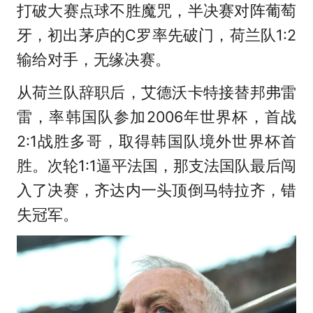
打破大赛点球不胜魔咒，半决赛对阵葡萄
牙，初出茅庐的C罗率先破门，荷兰队1:2
输给对手，无缘决赛。
从荷兰队辞职后，艾德沃卡特接替邦弗雷
雷，率韩国队参加2006年世界杯，首战
2:1战胜多哥，取得韩国队境外世界杯首
胜。次轮1:1逼平法国，那支法国队最后闯
入了决赛，齐达内一头顶倒马特拉齐，错
失冠军。