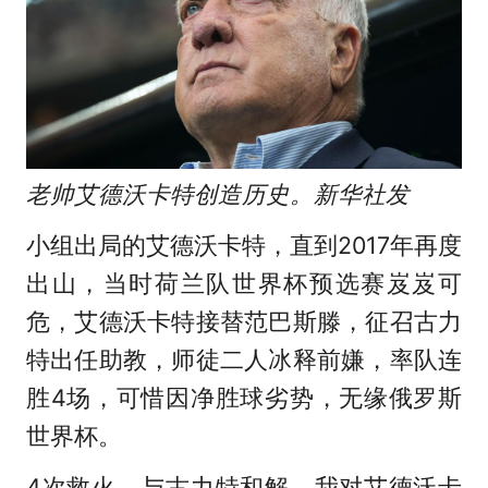
老帅艾德沃卡特创造历史。新华社发
小组出局的艾德沃卡特，直到2017年再度
出山，当时荷兰队世界杯预选赛岌岌可
危，艾德沃卡特接替范巴斯滕，征召古力
特出任助教，师徒二人冰释前嫌，率队连
胜4场，可惜因净胜球劣势，无缘俄罗斯
世界杯。
4次救火，与古力特和解，我对艾德沃卡