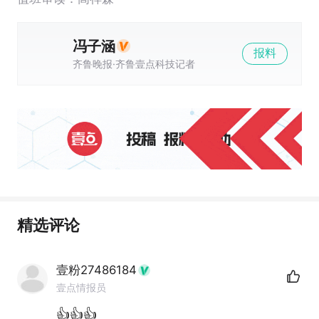
冯子涵
报料
齐鲁晚报·齐鲁壹点科技记者
精选评论
壹粉27486184
壹点情报员
👍👍👍