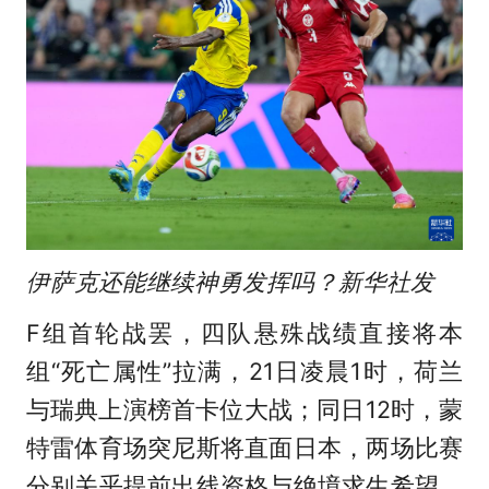
伊萨克还能继续神勇发挥吗？新华社发
F组首轮战罢，四队悬殊战绩直接将本
组“死亡属性”拉满，21日凌晨1时，荷兰
与瑞典上演榜首卡位大战；同日12时，蒙
特雷体育场突尼斯将直面日本，两场比赛
分别关乎提前出线资格与绝境求生希望，