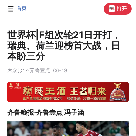
首页
打开
世界杯|F组次轮21日开打，
瑞典、荷兰迎榜首大战，日
本盼三分
大众报业·齐鲁壹点
06-19
齐鲁晚报·齐鲁壹点 冯子涵