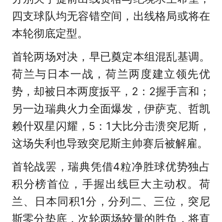
四支球队均无容错空间，出线格局或将在
本轮彻底定型。
首轮两场对决，早已奠定本组混乱基调。
荷兰与日本一战，荷兰两度建立领先优
势，却被日本两度扳平，2：2握手言和；
另一边瑞典火力全面爆发，伊萨克、哲凯
赖什双星闪耀，5：1大比分击溃突尼斯，
这场失利也导致突尼斯主帅赛后被解雇。
首轮战罢，瑞典凭借4粒净胜球优势独占
积分榜首位，手握出线巨大主动权。荷
兰、日本同积1分，分列二、三位，突尼
斯零分垫底，次轮两场较量的胜负，将直