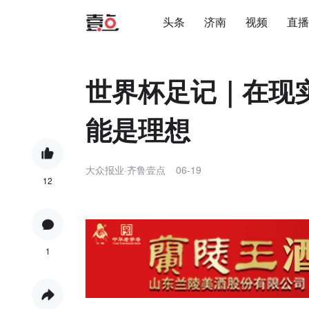
头条
济南
视频
直播
世界杯足记｜在现
能是理想
大众报业·齐鲁壹点
06-19
12
1