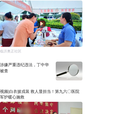
临沂奥正社区
涉嫌严重违纪违法，丁中华
被查
视频|白衣披戎装 救人显担当！第九六〇医院
军护暖心施救