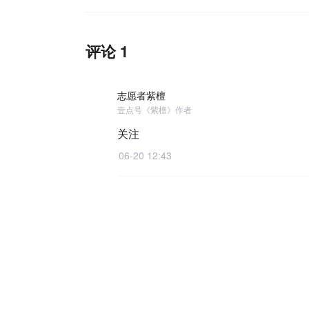
评论 1
志愿者紫檀
壹点号《紫檀》作者
关注
06-20 12:43