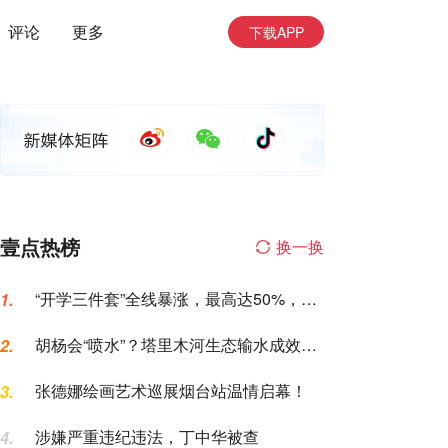
评论
更多
下载APP
壹点热榜
换一换
“开学三件套”全线暴涨，最高达50%，家
1.
长坐不住了
胡杨会“喷水”？塔里木河生态输水成效，
2.
这次眼见为实
张德娜绘画艺术巡展烟台站温情启幕！
3.
涉嫌严重违纪违法，丁中华被查
4.