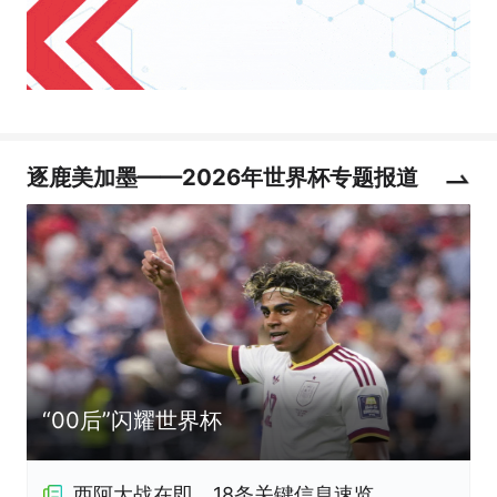
逐鹿美加墨——2026年世界杯专题报道
“00后”闪耀世界杯
西阿大战在即，18条关键信息速览