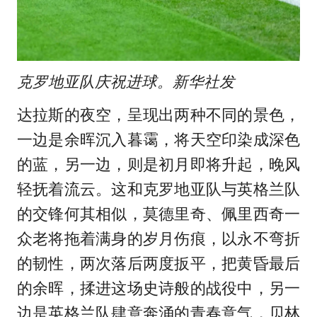
克罗地亚队庆祝进球。新华社发
达拉斯的夜空，呈现出两种不同的景色，
一边是余晖沉入暮霭，将天空印染成深色
的蓝，另一边，则是初月即将升起，晚风
轻抚着流云。这和克罗地亚队与英格兰队
的交锋何其相似，莫德里奇、佩里西奇一
众老将拖着满身的岁月伤痕，以永不弯折
的韧性，两次落后两度扳平，把黄昏最后
的余晖，揉进这场史诗般的战役中，另一
边是英格兰队肆意奔涌的青春意气，贝林