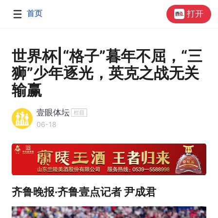
首页
打开
世界杯|“格子”暮年不屈，“三
狮”少年逐光，英克之战无关
输赢
壹眼体坛
06-18
齐鲁晚报·齐鲁壹点记者 尹成君