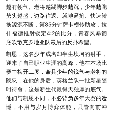
越有朝气。老将越踢脚步越沉，少年越跑
势头越盛，边路往返、就地逼抢、快速转
换源源不断，第85分钟萨卡横传助攻，拉
什福德推射锁定4:2的比分，青春风暴彻
底吹散克罗地亚队最后的反扑希望。
凯恩，这名少年成名却半生坎坷的射手，
迎来了自己职业生涯的高峰，他在本场比
赛中梅开二度，兼具少年的锐气与老将的
隐忍，在他的身后，英格兰队一批新星随
时待命，这是新生代最得天独厚的底气。
他们与凯恩不同，不必背负多年大赛的遗
憾，不用与岁月博弈体能，只管向前冲