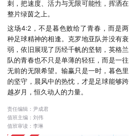
刺，把速度、活力与无限可能性，挥洒在
整片绿茵之上。
这场4:2，不是暮色败给了青春，而是两
种足球精神的相逢。克罗地亚队并没有衰
弱，依旧展现了历经千帆的坚韧，英格兰
队的青春也不只是单薄的轻狂，而是一往
无前的无限希望。输赢只是一时，暮色里
的坚守，晨风中的热忱，才是足球能够跨
越岁月，恒久动人的力量。
责任编辑：尹成君
值班主编：
刘伟
值班审读：李琳