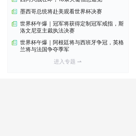
墨西哥总统将赴美观看世界杯决赛
世界杯午爆｜冠军将获得定制冠军戒指，斯
洛文尼亚主裁执法决赛
世界杯午爆｜阿根廷将与西班牙争冠，英格
兰将与法国争夺季军
进入专题