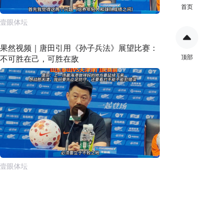
首页
壹眼体坛
果然视频｜唐田引用《孙子兵法》展望比赛：
顶部
不可胜在己，可胜在敌
壹眼体坛