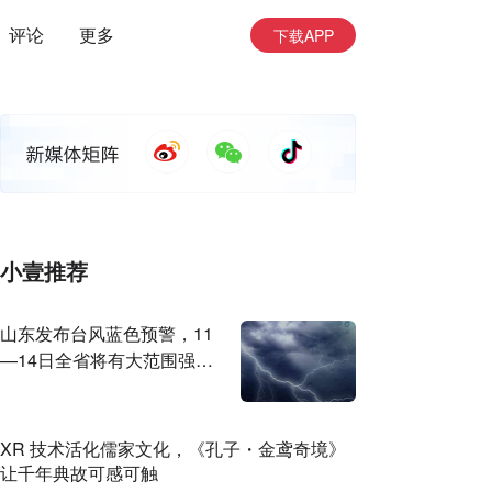
评论
更多
下载APP
小壹推荐
山东发布台风蓝色预警，11
—14日全省将有大范围强降
雨
XR 技术活化儒家文化，《孔子・金鸢奇境》
让千年典故可感可触