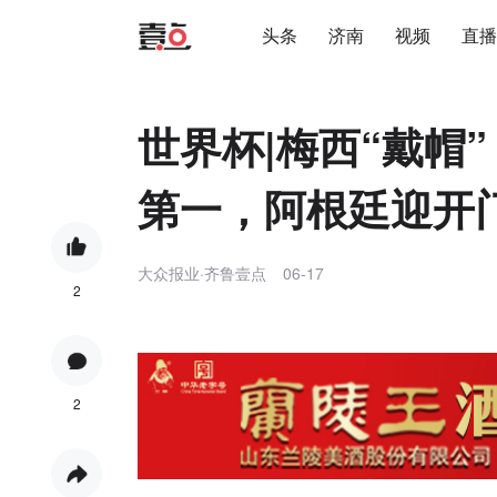
头条
济南
视频
直播
世界杯|梅西“戴帽
第一，阿根廷迎开
大众报业·齐鲁壹点
06-17
2
2