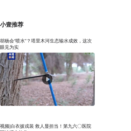
小壹推荐
胡杨会“喷水”？塔里木河生态输水成效，这次
眼见为实
视频|白衣披戎装 救人显担当！第九六〇医院