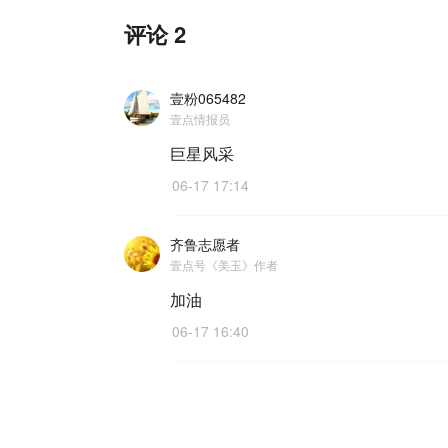
评论 2
壹粉065482
壹点情报员
巨星风采
06-17 17:14
齐鲁志愿者
壹点号《美玉》作者
加油
06-17 16:40