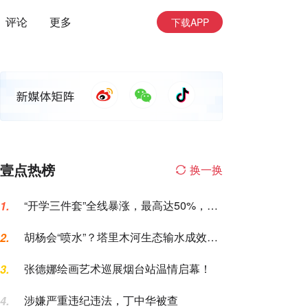
评论
更多
下载APP
壹点热榜
换一换
“开学三件套”全线暴涨，最高达50%，家
1.
长坐不住了
胡杨会“喷水”？塔里木河生态输水成效，
2.
这次眼见为实
张德娜绘画艺术巡展烟台站温情启幕！
3.
涉嫌严重违纪违法，丁中华被查
4.