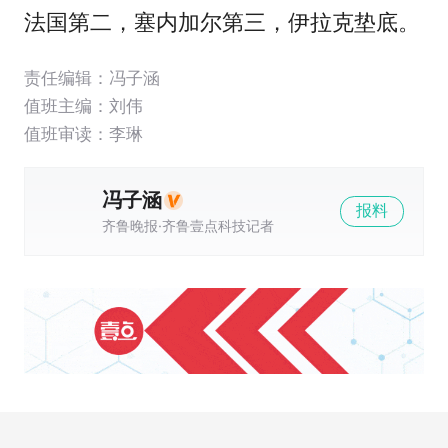
法国第二，塞内加尔第三，伊拉克垫底。
责任编辑：冯子涵
值班主编：
刘伟
值班审读：李琳
冯子涵
报料
齐鲁晚报·齐鲁壹点科技记者