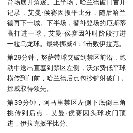
育场展开角逐。上半场，哈兰德破门首开
记录，艾曼·侯赛因扳平比分，随后哈兰
德再下一城。下半场，替补登场的厄斯蒂
高打进一球，艾曼·侯赛因补时阶段打进
一粒乌龙球。最终挪威4：1击败伊拉克。
第29分钟，努萨带球突破到禁区前沿，跑
动中送出直塞到禁区左侧，沃尔费低平球
横传到门前，哈兰德后点包抄铲射破门，
挪威取得领先。
第39分钟，阿马里禁区左侧下底倒三角
挑传到后点，艾曼·侯赛因头球攻门顶
进，伊拉克扳平比分。