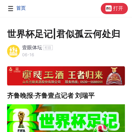
首页
打开
世界杯足记|君似孤云何处归
壹眼体坛
06-16
齐鲁晚报·齐鲁壹点记者 刘瑞平