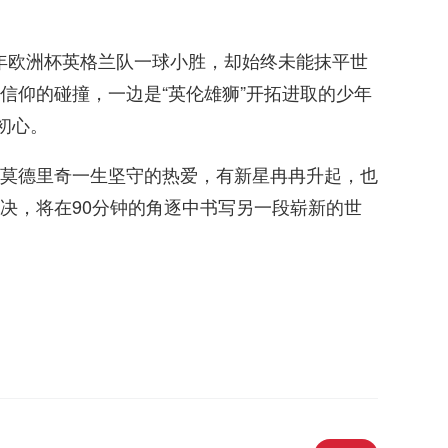
21年欧洲杯英格兰队一球小胜，却始终未能抹平世
信仰的碰撞，一边是“英伦雄狮”开拓进取的少年
初心。
莫德里奇一生坚守的热爱，有新星冉冉升起，也
决，将在90分钟的角逐中书写另一段崭新的世