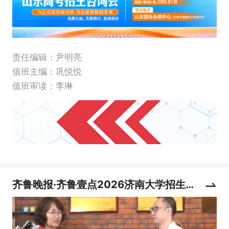
责任编辑：尹明亮
值班主编：
巩悦悦
值班审读：李琳
齐鲁晚报·齐鲁壹点2026济南大学招生
宣传专题