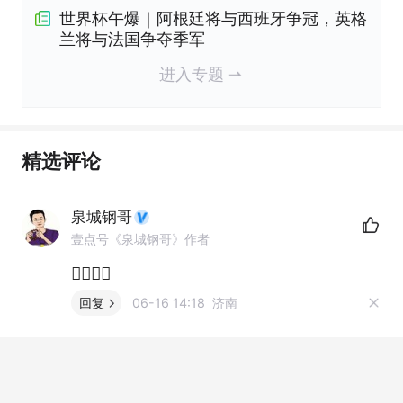
世界杯午爆｜阿根廷将与西班牙争冠，英格
兰将与法国争夺季军
进入专题
精选评论
泉城钢哥
壹点号《泉城钢哥》作者
👌🏻👌🏻
回复
06-16 14:18 济南