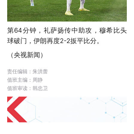
第64分钟，礼萨扬传中助攻，穆希比头
球破门，伊朗再度2-2扳平比分。
（央视新闻）
责任编辑：朱洪蕾
值班主编：
周静
值班审读：韩忠卫