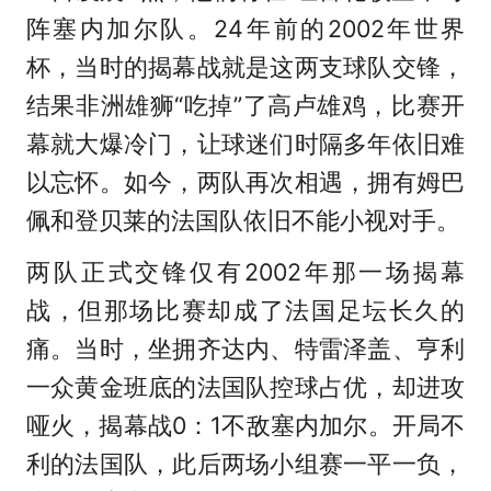
阵塞内加尔队。24年前的2002年世界
杯，当时的揭幕战就是这两支球队交锋，
结果非洲雄狮“吃掉”了高卢雄鸡，比赛开
幕就大爆冷门，让球迷们时隔多年依旧难
以忘怀。如今，两队再次相遇，拥有姆巴
佩和登贝莱的法国队依旧不能小视对手。
两队正式交锋仅有2002年那一场揭幕
战，但那场比赛却成了法国足坛长久的
痛。当时，坐拥齐达内、特雷泽盖、亨利
一众黄金班底的法国队控球占优，却进攻
哑火，揭幕战0：1不敌塞内加尔。开局不
利的法国队，此后两场小组赛一平一负，