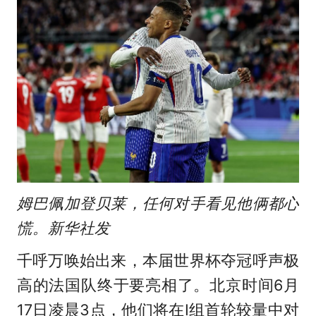
姆巴佩加登贝莱，任何对手看见他俩都心
慌。新华社发
千呼万唤始出来，本届世界杯夺冠呼声极
高的法国队终于要亮相了。北京时间6月
17日凌晨3点，他们将在I组首轮较量中对