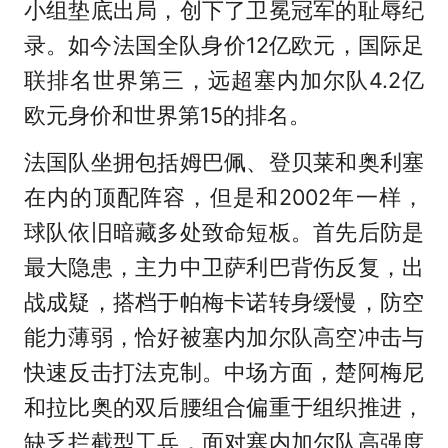
小组垫底出局，创下了卫冕冠军的耻辱纪
录。如今法国全队身价12亿欧元，国际足
联排名世界第三，远超塞内加尔队4.2亿
欧元身价和世界第15的排名。
法国队坐拥包括姆巴佩、登贝莱和奥利塞
在内的顶配阵容，但是和2002年一样，
球队依旧暗藏多处致命短板。首先后防是
最大隐患，主力中卫萨利巴背伤反复，出
战成疑，搭档于帕梅卡诺转身缓慢，防空
能力薄弱，恰好被塞内加尔队高空冲击与
快速反击打法克制。中场方面，楚阿梅尼
和拉比奥的双后腰组合偏重于组织推进，
缺乏拦截型工兵，面对塞内加尔队高强度