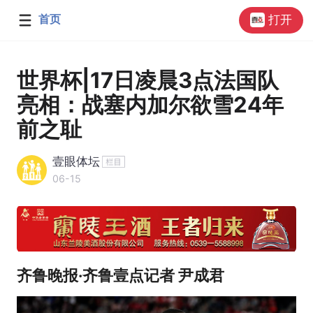
首页
打开
世界杯|17日凌晨3点法国队
亮相：战塞内加尔欲雪24年
前之耻
壹眼体坛
06-15
齐鲁晚报·齐鲁壹点记者 尹成君