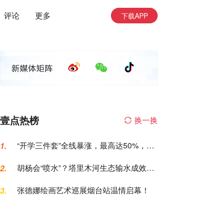
评论
更多
下载APP
壹点热榜
换一换
“开学三件套”全线暴涨，最高达50%，家
1.
长坐不住了
胡杨会“喷水”？塔里木河生态输水成效，
2.
这次眼见为实
张德娜绘画艺术巡展烟台站温情启幕！
3.