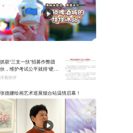
抓获“三支一扶”招募作弊团
伙，维护考试公平就得“硬碰
硬”
洋葱快评
张德娜绘画艺术巡展烟台站温情启幕！