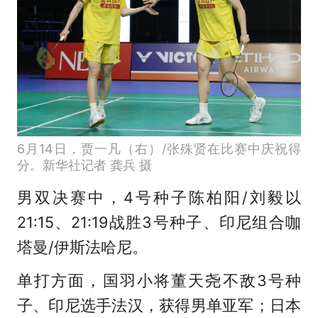
6月14日，贾一凡（右）/张殊贤在比赛中庆祝得
分。新华社记者 龚兵 摄
男双决赛中，4号种子陈柏阳/刘毅以
21:15、21:19战胜3号种子、印尼组合咖
塔曼/伊斯法哈尼。
单打方面，国羽小将董天尧不敌3号种
子、印尼选手法汉，获得男单亚军；日本