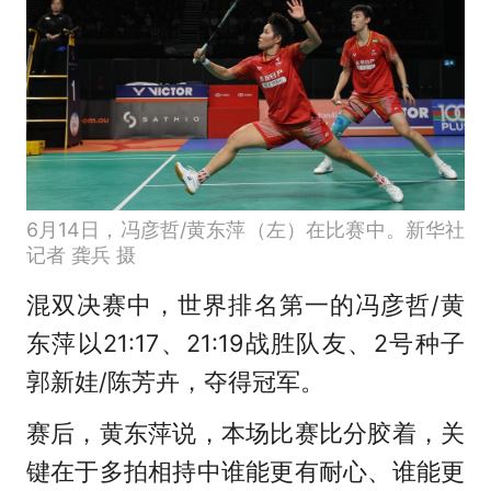
6月14日，冯彦哲/黄东萍（左）在比赛中。新华社
记者 龚兵 摄
混双决赛中，世界排名第一的冯彦哲/黄
东萍以21:17、21:19战胜队友、2号种子
郭新娃/陈芳卉，夺得冠军。
赛后，黄东萍说，本场比赛比分胶着，关
键在于多拍相持中谁能更有耐心、谁能更