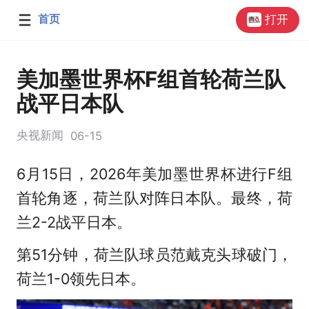
首页
打开
美加墨世界杯F组首轮荷兰队
战平日本队
央视新闻
06-15
6月15日，2026年美加墨世界杯进行F组
首轮角逐，荷兰队对阵日本队。最终，荷
兰2-2战平日本。
第51分钟，荷兰队球员范戴克头球破门，
荷兰1-0领先日本。