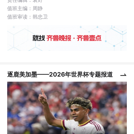
值班主编：
周静
值班审读：韩忠卫
逐鹿美加墨——2026年世界杯专题报道