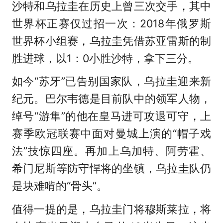
沙特和乌拉圭在历史上曾三次交手，其中
世界杯正赛仅过招一次：2018年俄罗斯
世界杯小组赛，乌拉圭凭借苏亚雷斯的制
胜进球，以1：0小胜沙特，拿下三分。
如今“苏牙”已告别国家队，乌拉圭迎来新
纪元。巴尔韦德是目前队中的领军人物，
绰号“游隼”的他在皇马进可攻退可守，上
赛季欧冠联赛中面对曼城上演的“帽子戏
法”技惊四座。再加上乌加特、阿劳霍、
希门尼斯等防守悍将的坐镇，乌拉圭队仍
是块难啃的“骨头”。
值得一提的是，乌拉圭门将穆斯莱拉，将