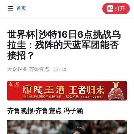
首页
打开
世界杯|沙特16日6点挑战乌
拉圭：残阵的天蓝军团能否
接招？
大众报业·齐鲁壹点
06-14
齐鲁晚报·齐鲁壹点 冯子涵