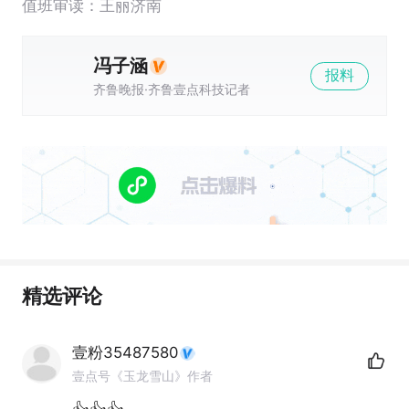
值班审读：王丽济南
冯子涵
报料
齐鲁晚报·齐鲁壹点科技记者
精选评论
壹粉35487580
壹点号《玉龙雪山》作者