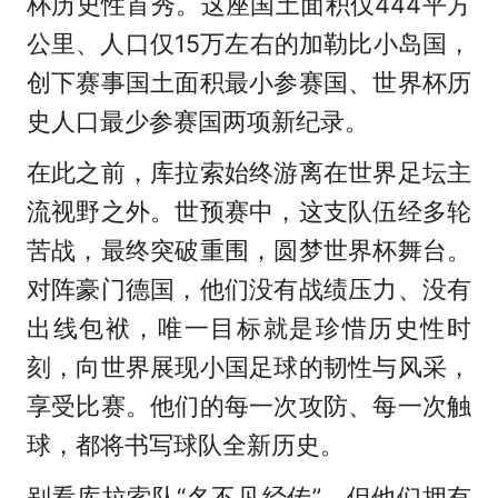
杯历史性首秀。这座国土面积仅444平方
公里、人口仅15万左右的加勒比小岛国，
创下赛事国土面积最小参赛国、世界杯历
史人口最少参赛国两项新纪录。
在此之前，库拉索始终游离在世界足坛主
流视野之外。世预赛中，这支队伍经多轮
苦战，最终突破重围，圆梦世界杯舞台。
对阵豪门德国，他们没有战绩压力、没有
出线包袱，唯一目标就是珍惜历史性时
刻，向世界展现小国足球的韧性与风采，
享受比赛。他们的每一次攻防、每一次触
球，都将书写球队全新历史。
别看库拉索队“名不见经传”，但他们拥有