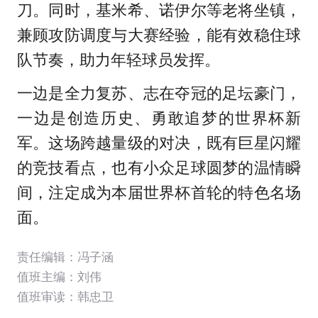
刀。同时，基米希、诺伊尔等老将坐镇，
兼顾攻防调度与大赛经验，能有效稳住球
队节奏，助力年轻球员发挥。
一边是全力复苏、志在夺冠的足坛豪门，
一边是创造历史、勇敢追梦的世界杯新
军。这场跨越量级的对决，既有巨星闪耀
的竞技看点，也有小众足球圆梦的温情瞬
间，注定成为本届世界杯首轮的特色名场
面。
责任编辑：冯子涵
值班主编：
刘伟
值班审读：韩忠卫