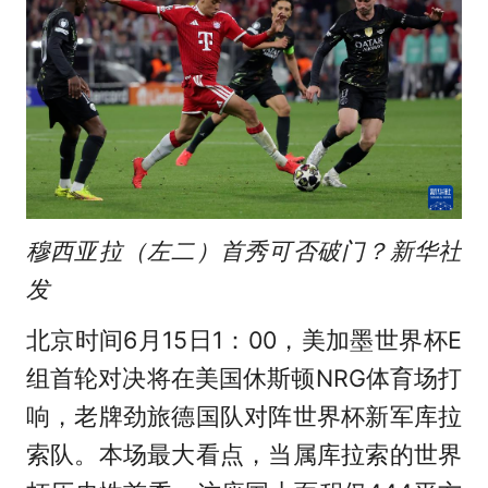
穆西亚拉（左二）首秀可否破门？新华社
发
北京时间6月15日1：00，美加墨世界杯E
组首轮对决将在美国休斯顿NRG体育场打
响，老牌劲旅德国队对阵世界杯新军库拉
索队。本场最大看点，当属库拉索的世界