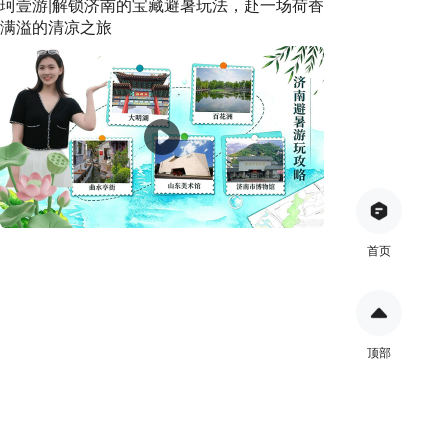
珂壹游|解锁济南的宝藏避暑玩法，赴一场荷香
满溢的清凉之旅
首页
顶部