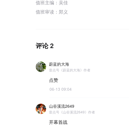
值班主编：
吴佳
值班审读：郑义
评论 2
蔚蓝的大海
壹点号《蔚蓝的大海》作者
点赞
06-13 09:04
山谷溪流2649
壹点号《山谷溪流2649》作者
开幕首战