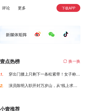
评论
更多
下载APP
壹点热榜
换一换
穿出门腰上只剩下一条松紧带！女子称名
1.
创优品一次性内裤让自己“颜面尽失”
演员陈明入职开封万岁山，从“线上求
2.
职”到“线下到岗”仅用6天，本人发声
小壹推荐