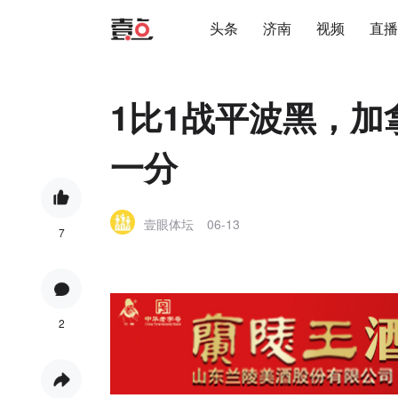
头条
济南
视频
直播
1比1战平波黑，
一分
壹眼体坛
06-13
7
2