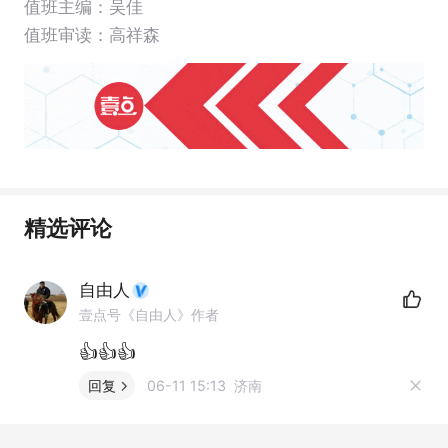
值班主编：
吴佳
值班审读：高祥森
精选评论
自由人
壹点号《自由人》作者
👍👍👍
回复
06-11 15:13 济南