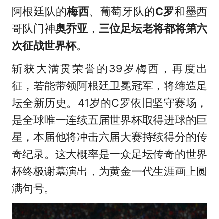
阿根廷队的
梅西
、葡萄牙队的
C罗
和墨西
哥队门神
奥乔亚
，
三位足坛老将都将第六
次征战世界杯
。
斩获大满贯荣誉的39岁梅西，再度出
征，若能带领阿根廷卫冕冠军，将缔造足
坛全新历史。41岁的C罗依旧坚守赛场，
是全球唯一连续五届世界杯取得进球的巨
星，本届他将冲击六届大赛持续得分的传
奇纪录。这大概率是一众足坛传奇的世界
杯终极谢幕演出，为黄金一代生涯画上圆
满句号。