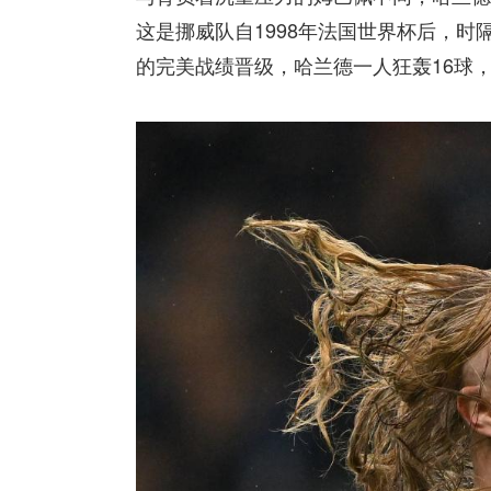
这是挪威队自1998年法国世界杯后，时
的完美战绩晋级，哈兰德一人狂轰16球