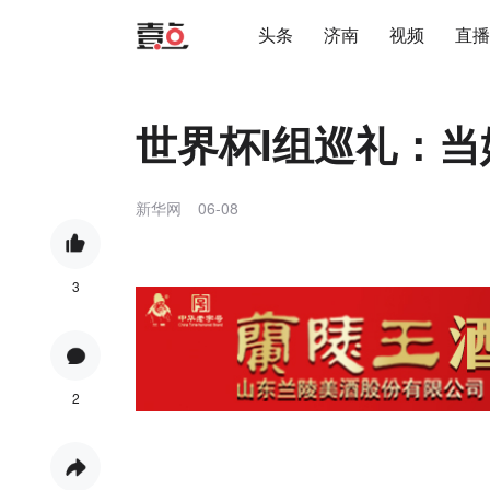
头条
济南
视频
直播
世界杯I组巡礼：
新华网
06-08
3
2