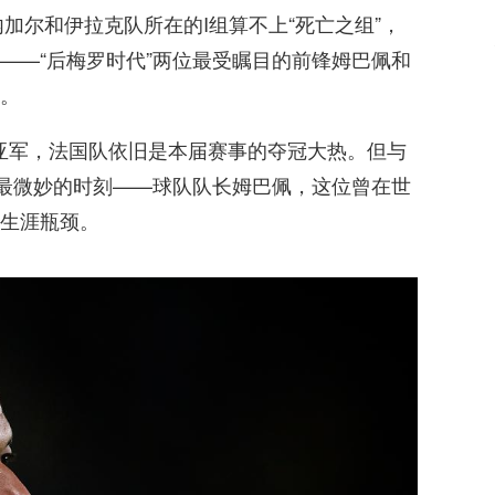
内加尔和伊拉克队所在的I组算不上“死亡之组”，
——“后梅罗时代”两位最受瞩目的前锋姆巴佩和
。
界杯亚军，法国队依旧是本届赛事的夺冠大热。但与
来最微妙的时刻——球队队长姆巴佩，这位曾在世
生涯瓶颈。