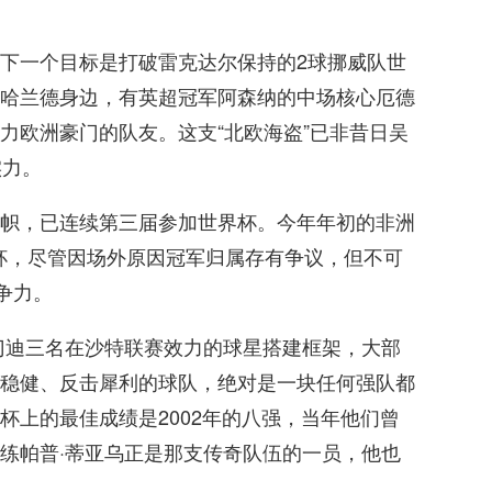
下一个目标是打破雷克达尔保持的2球挪威队世
哈兰德身边，有英超冠军阿森纳的中场核心厄德
力欧洲豪门的队友。这支“北欧海盗”已非昔日吴
实力。
帜，已连续第三届参加世界杯。今年年初的非洲
奖杯，尽管因场外原因冠军归属存有争议，但不可
争力。
门迪三名在沙特联赛效力的球星搭建框架，大部
稳健、反击犀利的球队，绝对是一块任何强队都
杯上的最佳成绩是2002年的八强，当年他们曾
练帕普·蒂亚乌正是那支传奇队伍的一员，他也