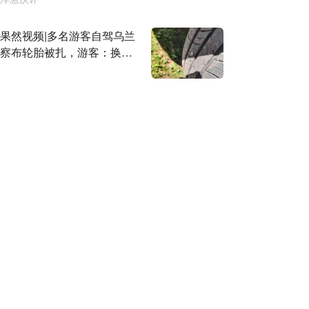
果然视频|多名游客自驾乌兰
察布轮胎被扎，游客：换胎
一千块