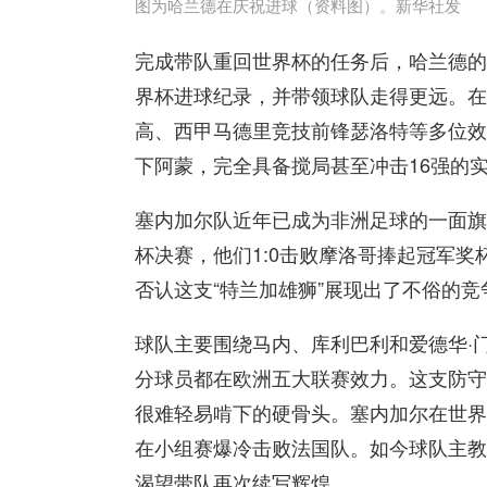
图为哈兰德在庆祝进球（资料图）。新华社发
完成带队重回世界杯的任务后，哈兰德的
界杯进球纪录，并带领球队走得更远。在
高、西甲马德里竞技前锋瑟洛特等多位效
下阿蒙，完全具备搅局甚至冲击16强的
塞内加尔队近年已成为非洲足球的一面旗
杯决赛，他们1:0击败摩洛哥捧起冠军
否认这支“特兰加雄狮”展现出了不俗的竞
球队主要围绕马内、库利巴利和爱德华·
分球员都在欧洲五大联赛效力。这支防守
很难轻易啃下的硬骨头。塞内加尔在世界
在小组赛爆冷击败法国队。如今球队主教
渴望带队再次续写辉煌。