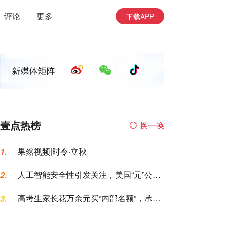
评论
更多
下载APP
壹点热榜
换一换
果然视频|时令·立秋
1.
人工智能安全性引发关注，美国“元”公司
2.
AI模型测试期间入侵一家公司
高考生家长花万余元买“内部名额”，承诺
3.
的公办专科变民办大专