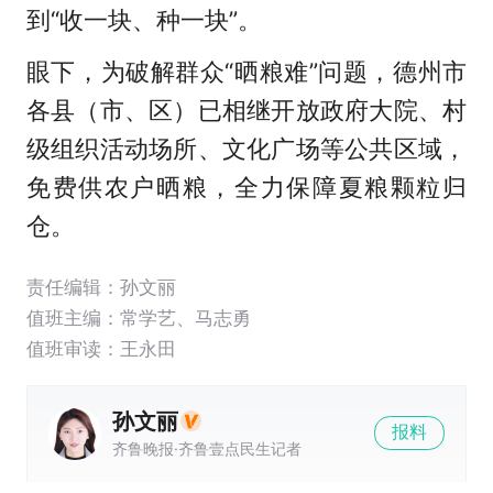
到“收一块、种一块”。
眼下，为破解群众“晒粮难”问题，德州市
各县（市、区）已相继开放政府大院、村
级组织活动场所、文化广场等公共区域，
免费供农户晒粮，全力保障夏粮颗粒归
仓。
责任编辑：孙文丽
值班主编：
常学艺
、
马志勇
值班审读：王永田
孙文丽
报料
齐鲁晚报·齐鲁壹点民生记者