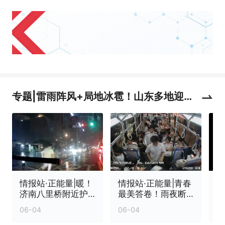
专题|雷雨阵风+局地冰雹！山东多地迎强
对流天气
情报站·正能量|暖！
情报站·正能量|青春
济南八里桥附近护
最美答卷！雨夜断
栏倾倒，他冒雨清
枝拦路，高三学子
06-04
06-04
0
障除隐患
冒雨清障