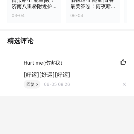
济南八里桥附近护
最美答卷！雨夜断
栏倾倒，他冒雨清
枝拦路，高三学子
06-04
06-04
0
障除隐患
冒雨清障
精选评论
Hurt me(伤害我）
[好运][好运][好运]
回复
06-05 08:26