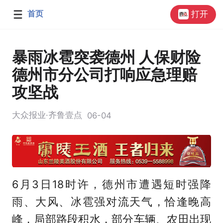
首页
打开
暴雨冰雹突袭德州 人保财险
德州市分公司打响应急理赔
攻坚战
大众报业·齐鲁壹点
06-04
6月3日18时许，德州市遭遇短时强降
雨、大风、冰雹强对流天气，恰逢晚高
峰，局部路段积水，部分车辆、农田出现