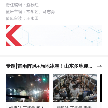
责任编辑：赵秋红
值班主编：
常学艺
、
马志勇
值班审读：王永田
专题|雷雨阵风+局地冰雹！山东多地迎强
对流天气
情报站·正能量|暖！
情报站·正能量|青春