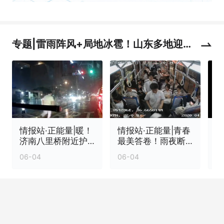
专题|雷雨阵风+局地冰雹！山东多地迎强
对流天气
情报站·正能量|暖！
情报站·正能量|青春
济南八里桥附近护
最美答卷！雨夜断
栏倾倒，他冒雨清
枝拦路，高三学子
06-04
06-04
0
障除隐患
冒雨清障