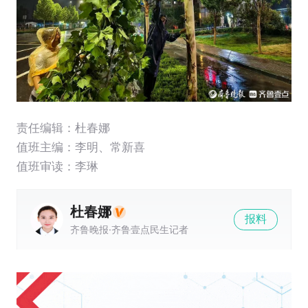
责任编辑：杜春娜
值班主编：
李明
、
常新喜
值班审读：李琳
杜春娜
报料
齐鲁晚报·齐鲁壹点民生记者