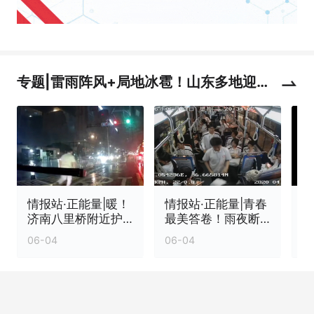
专题|雷雨阵风+局地冰雹！山东多地迎强
对流天气
情报站·正能量|暖！
情报站·正能量|青春
济南八里桥附近护
最美答卷！雨夜断
栏倾倒，他冒雨清
枝拦路，高三学子
06-04
06-04
0
障除隐患
冒雨清障