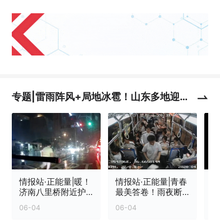
专题|雷雨阵风+局地冰雹！山东多地迎强
对流天气
情报站·正能量|暖！
情报站·正能量|青春
济南八里桥附近护
最美答卷！雨夜断
栏倾倒，他冒雨清
枝拦路，高三学子
06-04
06-04
0
障除隐患
冒雨清障