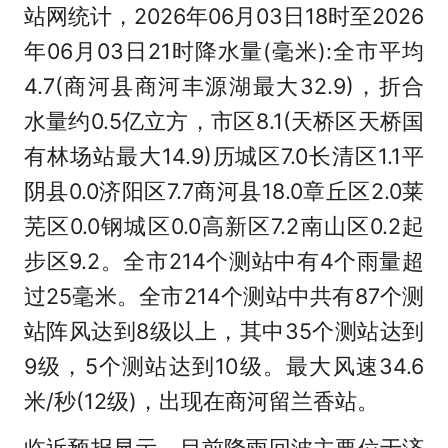
站网统计，2026年06月03日18时至2026
年06月03日21时降水量(毫米):全市平均
4.7(商河县商河丰源湖最大32.9)，折合
水量约0.5亿立方，市区8.1(天桥区天桥国
有林场站最大14.9)历城区7.0长清区1.1平
阴县0.0济阳区7.7商河县18.0章丘区2.0莱
芜区0.0钢城区0.0高新区7.2南山区0.2起
步区9.2。全市214个测站中有4个雨量超
过25毫米。全市214个测站中共有87个测
站阵风达到8级以上，其中35个测站达到
9级，5个测站达到10级。最大风速34.6
米/秒(12级)，出现在商河留兰香站。
临近预报显示，目前降雨回波主要位于济