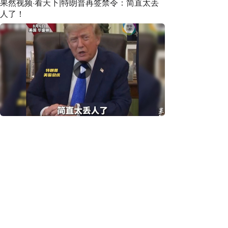
果然视频·看天下|特朗普再签禁令：简直太丢
人了！