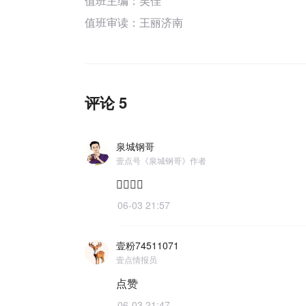
值班主编：
吴佳
值班审读：王丽济南
评论 5
泉城钢哥
壹点号《泉城钢哥》作者
👌🏻👌🏻
06-03 21:57
壹粉74511071
壹点情报员
点赞
06-03 21:47