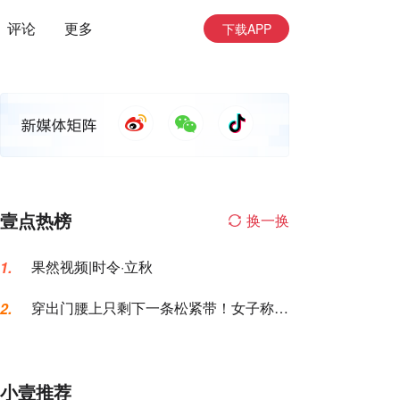
评论
更多
下载APP
壹点热榜
换一换
果然视频|时令·立秋
1.
穿出门腰上只剩下一条松紧带！女子称名
2.
创优品一次性内裤让自己“颜面尽失”
小壹推荐