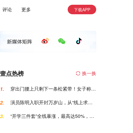
评论
更多
下载APP
壹点热榜
换一换
穿出门腰上只剩下一条松紧带！女子称名
1.
创优品一次性内裤让自己“颜面尽失”
演员陈明入职开封万岁山，从“线上求
2.
职”到“线下到岗”仅用6天，本人发声
“开学三件套”全线暴涨，最高达50%，家
3.
长坐不住了