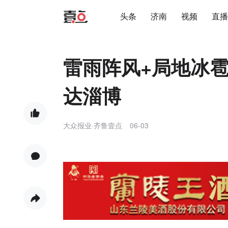
头条
济南
视频
直播
雷雨阵风+局地冰
达淄博
大众报业·齐鲁壹点
06-03