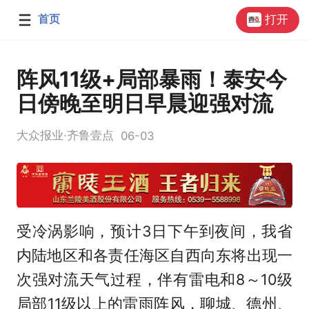
首页
打开
阵风11级+局部暴雨！泰安今
日傍晚至明日早晨迎强对流
大众报业·齐鲁壹点
06-03
受冷涡影响，预计3日下午到夜间，我省
内陆地区和各责任海区自西向东将出现一
次强对流天气过程，伴有雷电和8～10级
局部11级以上的雷雨阵风，聊城、德州、