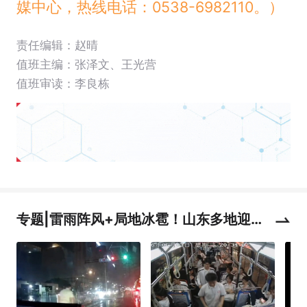
媒中心，热线电话：0538-6982110。）
责任编辑：赵晴
值班主编：
张泽文
、
王光营
值班审读：李良栋
专题|雷雨阵风+局地冰雹！山东多地迎强
对流天气