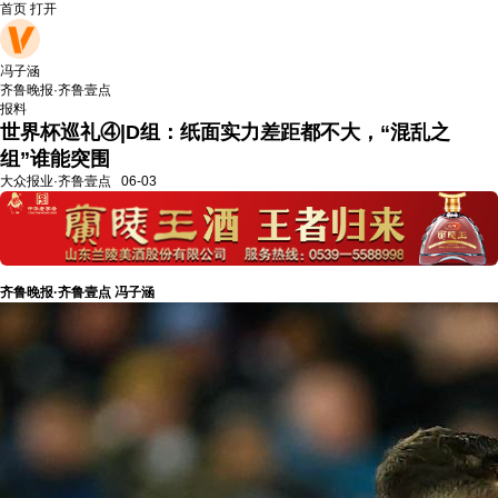
首页
打开
冯子涵
齐鲁晚报·齐鲁壹点
报料
世界杯巡礼④|D组：纸面实力差距都不大，“混乱之
组”谁能突围
大众报业·齐鲁壹点
06-03
齐鲁晚报·齐鲁壹点 冯子涵