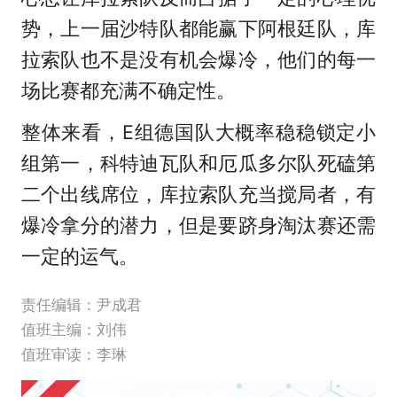
势，上一届沙特队都能赢下阿根廷队，库
拉索队也不是没有机会爆冷，他们的每一
场比赛都充满不确定性。
整体来看，E组德国队大概率稳稳锁定小
组第一，科特迪瓦队和厄瓜多尔队死磕第
二个出线席位，库拉索队充当搅局者，有
爆冷拿分的潜力，但是要跻身淘汰赛还需
一定的运气。
责任编辑：尹成君
值班主编：
刘伟
值班审读：李琳