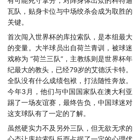
有可能死守拿分，对阵身体出众的科特迪
瓦队，贴身卡位与中场绞杀会成为取胜的
关键。
首次闯入世界杯的库拉索队，是本组最大
的变量。大半球员出自荷兰青训，被球迷
戏称为 “荷兰三队”，主教练则是世界杯年
纪最大的教头，已经79岁的艾德沃卡特。
全队没有什么成绩包袱，打法随性奔放。
今年3月，他们与中国国家队在澳大利亚
踢了一场友谊赛，最终告负，中国球迷对
这支球队有了一定的了解。
虽然硬实力不及另外三队，但无欲无求的
心态让库拉索队反而占据了一定的心理优