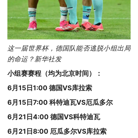
这一届世界杯，德国队能否逃脱小组出局
的命运？新华社发
小组赛赛程（均为北京时间）：
6月15日1:00 德国VS库拉索
6月15日7:00 科特迪瓦VS厄瓜多尔
6月21日4:00 德国VS科特迪瓦
6月21日8:00 厄瓜多尔VS库拉索