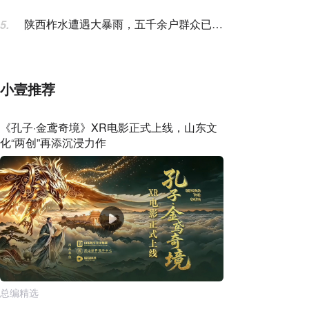
东文化“两创”再添沉浸力作
陕西柞水遭遇大暴雨，五千余户群众已紧
5.
急转移安置
小壹推荐
《孔子·金鸢奇境》XR电影正式上线，山东文
化“两创”再添沉浸力作
总编精选