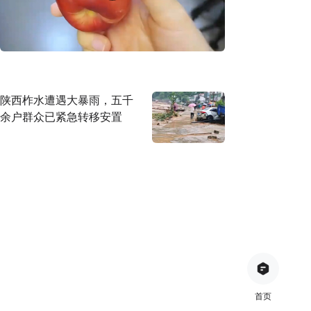
陕西柞水遭遇大暴雨，五千
余户群众已紧急转移安置
首页