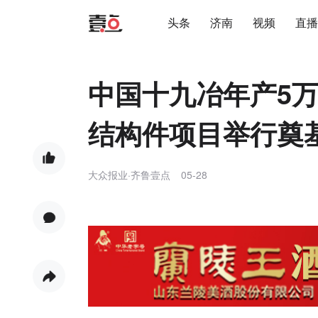
头条
济南
视频
直播
中国十九冶年产5
结构件项目举行奠
大众报业·齐鲁壹点
05-28