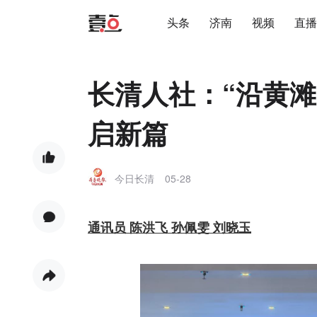
头条
济南
视频
直播
长清人社：“沿黄滩
启新篇
今日长清
05-28
通讯员 陈洪飞 孙佩雯 刘晓玉