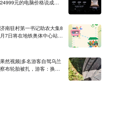
24999元的电脑价格说成
2499元，网友：抽两台原谅
你
济南驻村第一书记助农大集8
月7日将在地铁奥体中心站开
市！
果然视频|多名游客自驾乌兰
察布轮胎被扎，游客：换胎
一千块