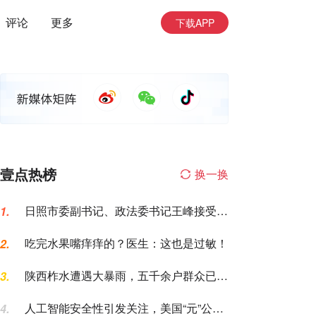
评论
更多
下载APP
壹点热榜
换一换
日照市委副书记、政法委书记王峰接受纪
1.
律审查和监察调查
吃完水果嘴痒痒的？医生：这也是过敏！
2.
陕西柞水遭遇大暴雨，五千余户群众已紧
3.
急转移安置
人工智能安全性引发关注，美国“元”公司
4.