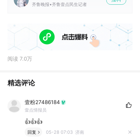
齐鲁晚报•齐鲁壹点民生记者
阅读 7.0万
精选评论
壹粉27486184
壹点情报员
👍👍👍
回复
05-28 07:03 济南