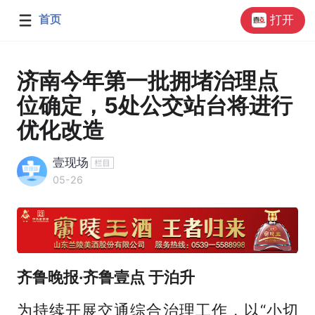
首页
打开
济南今年第一批拥堵治理点
位确定，5处公交站台将进行
优化改造
壹现场
05-26
齐鲁晚报·齐鲁壹点 于泊升
为持续开展交通综合治理工作，以“小切