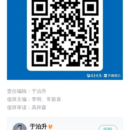
责任编辑：于泊升
值班主编：
李明
、
常新喜
值班审读：高祥森
于泊升
报料