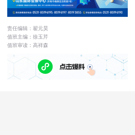
责任编辑：翟元昊
值班主编：
徐玉芹
值班审读：高祥森