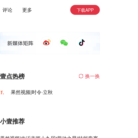
评论
更多
下载APP
壹点热榜
换一换
果然视频|时令·立秋
1.
小壹推荐