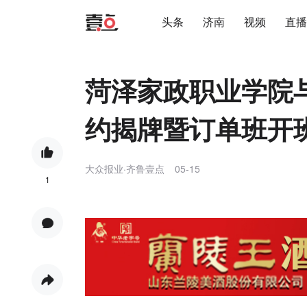
头条
济南
视频
直播
菏泽家政职业学院
约揭牌暨订单班开
大众报业·齐鲁壹点
05-15
1