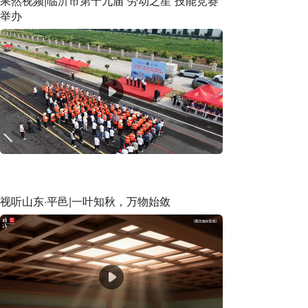
果然视频|临沂市第十九届“劳动之星”技能竞赛
举办
视听山东·平邑|一叶知秋，万物始敛