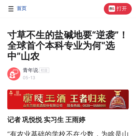
首页
打开
寸草不生的盐碱地要“逆袭”！
全球首个本科专业为何“选
中”山农
青年说
05-13
记者 巩悦悦 实习生 王雨婷
“有农业基础的学校不在少数，为啥是山