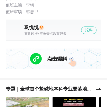
值班主编：
李钢
值班审读：韩忠卫
巩悦悦
报料
齐鲁晚报•齐鲁壹点教育记者
专题｜全球首个盐碱地本科专业要落地山
东，记者独家专访