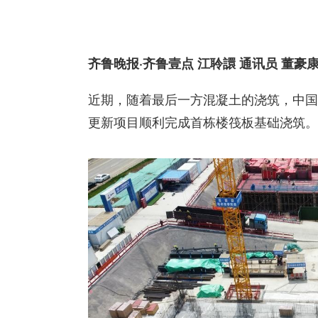
齐鲁晚报·齐鲁壹点 江聆譞 通讯员 董豪
近期，随着最后一方混凝土的浇筑，中国
更新项目顺利完成首栋楼筏板基础浇筑。