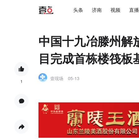
头条
济南
视频
直播
中国十九冶滕州解
目完成首栋楼筏板
壹现场
05-13
1