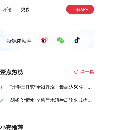
评论
更多
下载APP
壹点热榜
换一换
“开学三件套”全线暴涨，最高达50%，家
1.
长坐不住了
胡杨会“喷水”？塔里木河生态输水成效，
2.
这次眼见为实
小壹推荐