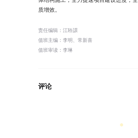
质增效。
责任编辑：江聆譞
值班主编：
李明
、
常新喜
值班审读：李琳
评论