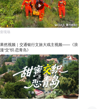
壹现场
果然视频｜交通银行文旅大戏主视频——《浪
漫“交”织·恋青岛》