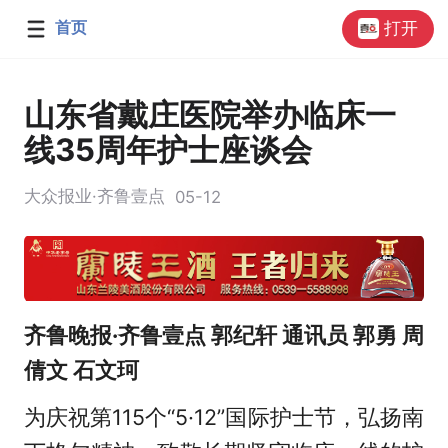
首页
打开
山东省戴庄医院举办临床一
线35周年护士座谈会
大众报业·齐鲁壹点
05-12
齐鲁晚报·齐鲁壹点 郭纪轩 通讯员 郭勇 周
倩文 石文珂
为庆祝第115个“5·12”国际护士节，弘扬南