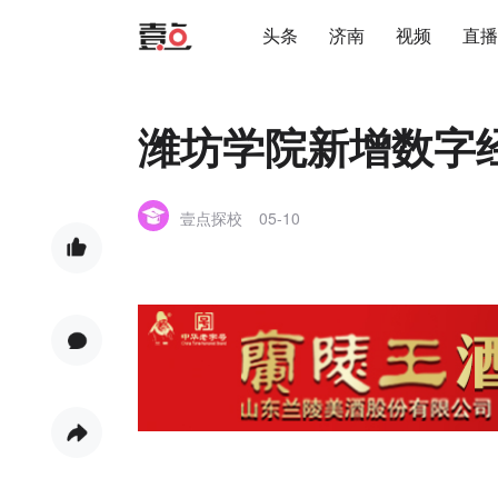
头条
济南
视频
直播
潍坊学院新增数字
壹点探校
05-10