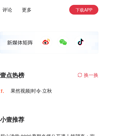
评论
更多
下载APP
壹点热榜
换一换
果然视频|时令·立秋
1.
小壹推荐