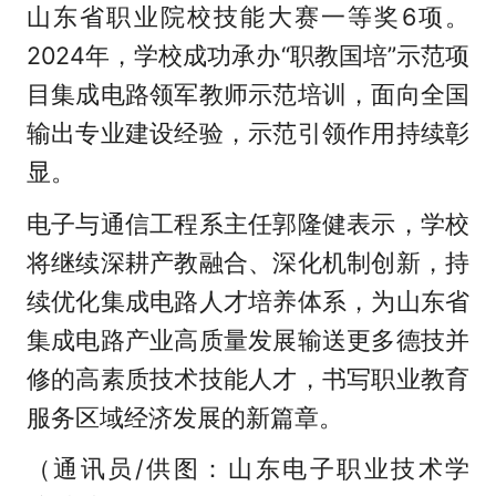
山东省职业院校技能大赛一等奖6项。
2024年，学校成功承办“职教国培”示范项
目集成电路领军教师示范培训，面向全国
输出专业建设经验，示范引领作用持续彰
显。
电子与通信工程系主任郭隆健表示，学校
将继续深耕产教融合、深化机制创新，持
续优化集成电路人才培养体系，为山东省
集成电路产业高质量发展输送更多德技并
修的高素质技术技能人才，书写职业教育
服务区域经济发展的新篇章。
（通讯员/供图：山东电子职业技术学