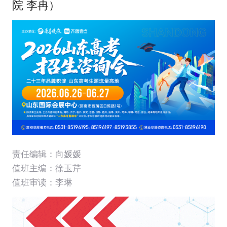
院 李冉）
责任编辑：向媛媛
值班主编：
徐玉芹
值班审读：李琳