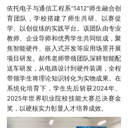
依托电子与通信工程系“1412”师生融合创
育团队，学校搭建了师生共研、以赛促
学、以创促练的实践平台。该团队由专业
教师、企业导师和优秀学生共同组成，聚
焦智能硬件、嵌入式开发等应用场景开展
项目研发。郝伟老师带领团队深耕智能配
送车研发，从电路设计到硬件装调，全程
带领学生将理论知识转化为实物成果。在
系统化培育下，学生先后斩获2024年、
2025年世界职业院校技能大赛总决赛金
奖，以硬核实力彰显人才培养成效。