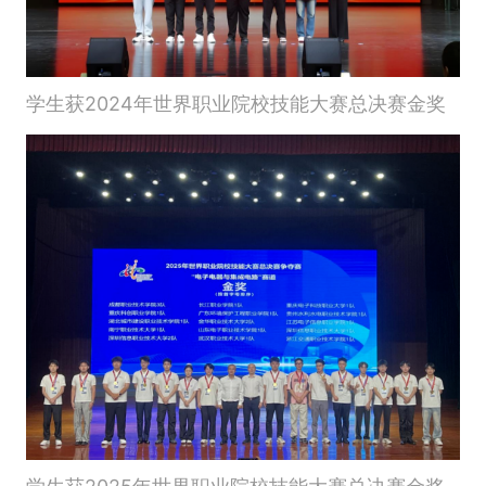
学生获2024年世界职业院校技能大赛总决赛金奖