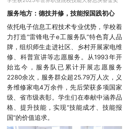
学生获2025年世界职业院校技能大赛总决赛金奖
服务地方
：德技并修，技能报国践初心
依托电子信息工程技术专业优势，学校着
力打造“雷锋电子e工服务队”特色育人品
牌，组织师生走进社区、乡村开展家电维
修、科普宣讲等志愿服务。从1993年开
始迄今，服务队已累计开展志愿服务
2280余次，服务群众超25.79万人次，义
务维修家电4万余件，先后荣获多项国家
级、省市级表彰。学生们在奉献中涵养品
格、提升技能，实现“技能成才、技能报
国”的价值追求。