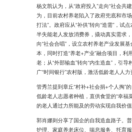
杨文凯认为，从“政府投入”走向“社会共
为，目前农村养老陷入了政府兜底和市场
打法”。政府应从“补供”转向“造需”，
半失能老人发放消费券，撬动真实需求，让
向“社会合唱”，设立农村养老产业发展
本，同时打造“养老+产业”融合项目，利
老；从“外部输血”转向“内生造血”，引
广“时间银行”农村版，激活低龄老人人力
管秀兰提到章丘“村补+社会捐+个人掏
低龄老人志愿者种植，直供食堂的“幸福
的老人通过力所能及的劳动实现自我价值
郭肖娜则分享了国企的自我造血路子。普
护理、家庭养老床位、喘息服务、托育服