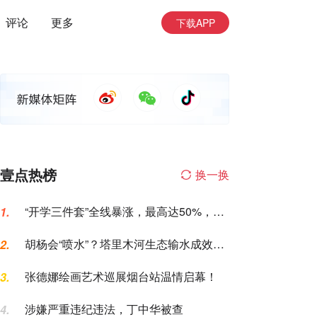
评论
更多
下载APP
壹点热榜
换一换
“开学三件套”全线暴涨，最高达50%，家
1.
长坐不住了
胡杨会“喷水”？塔里木河生态输水成效，
2.
这次眼见为实
张德娜绘画艺术巡展烟台站温情启幕！
3.
涉嫌严重违纪违法，丁中华被查
4.