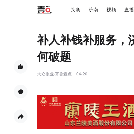
头条
济南
视频
直播
补人补钱补服务，
何破题
大众报业·齐鲁壹点
04-20