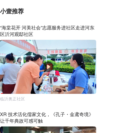
小壹推荐
“海棠花开 河美社会”志愿服务进社区走进河东
区沂河观邸社区
临沂奥正社区
XR 技术活化儒家文化，《孔子・金鸢奇境》
让千年典故可感可触