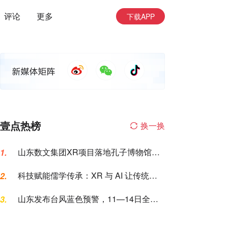
评论
更多
下载APP
壹点热榜
换一换
山东数文集团XR项目落地孔子博物馆，
1.
科技赋能传统文化“两创”
科技赋能儒学传承：XR 与 AI 让传统文
2.
化 “潮” 起来
山东发布台风蓝色预警，11—14日全省
3.
将有大范围强降雨