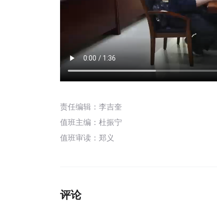
责任编辑：李吉奎
值班主编：
杜振宁
值班审读：郑义
评论