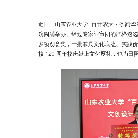
近日，山东农业大学 “百廿农大・茶韵华
院圆满举办。经过专家评审团的严格遴选，
多项创意奖，一批兼具文化底蕴、实践价
校 120 周年校庆献上文化厚礼，也为