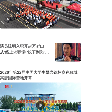
演员陈明入职开封万岁山，
从“线上求职”到“线下到岗”仅
用6天，本人发声
2026年第22届中国大学生攀岩锦标赛在聊城
高唐国际营地开幕