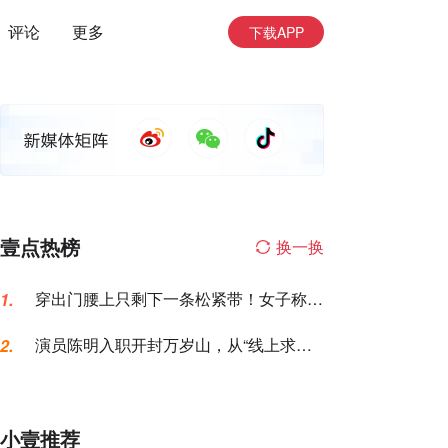
评论
更多
下载APP
壹点热榜
换一换
穿出门腰上只剩下一条松紧带！女子称名
1.
创优品一次性内裤让自己“颜面尽失”
演员陈明入职开封万岁山，从“线上求
2.
职”到“线下到岗”仅用6天，本人发声
小壹推荐