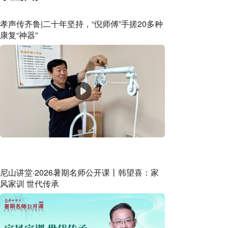
孝声传齐鲁|二十年坚持，“倪师傅”手搓20多种
康复“神器”
尼山讲堂·2026暑期名师公开课丨韩望喜：家
风家训 世代传承