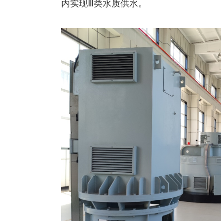
内实现Ⅲ类水质供水。