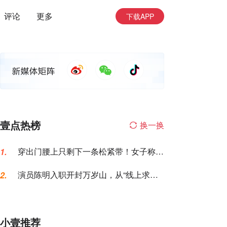
评论
更多
下载APP
壹点热榜
换一换
穿出门腰上只剩下一条松紧带！女子称名
1.
创优品一次性内裤让自己“颜面尽失”
演员陈明入职开封万岁山，从“线上求
2.
职”到“线下到岗”仅用6天，本人发声
小壹推荐