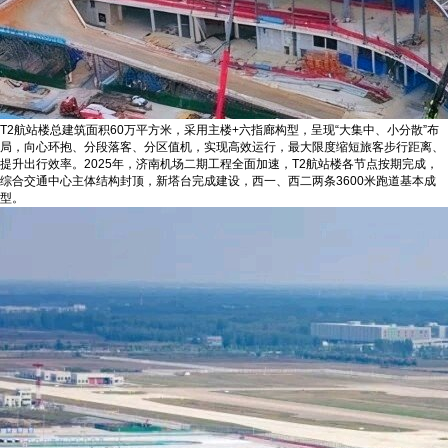
T2航站楼总建筑面积60万平方米，采用主楼+六指廊构型，呈现“大集中、小分散”布
局，向心环抱、分段落客、分区值机，实现高效运行，最大限度缩短旅客步行距离、
提升出行效率。2025年，济南机场二期工程全面加速，T2航站楼各节点按期完成，
综合交通中心主体结构封顶，新塔台完成建设，西一、西二两条3600米跑道基本成
型。