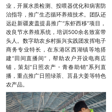
业，开展水质检测、投喂器优化和病害防
治指导，推广生态循环养殖技术。团队还
远赴新疆麦盖提县推广“东虾西移”项目，
改良节水养殖系统，培训500余名致富带
头人。数字助农乡村振兴实践团发挥电子
商务专业特长，在东港区西湖镇等地搭
建“田间直播间”，帮助农户开设电商店
铺，策划“日照农产・青春助销”系列直
播，重点推广日照绿茶、莒县大姜等特色
农产品。