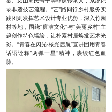
笺、岚山渔民号子等非遗传承人，系统记
录非遗技艺流程。“艺”路同行乡村服务实
践团则发挥艺术设计专业优势，深入竹园
村等地，围绕“廉洁文化”与“美丽乡村”主
题创作特色墙绘，让朴素村居焕发艺术光
彩。“青春在闪光·核光启航”宣讲团用青春
话语诠释“两弹一星”精神，赓续红色血
脉。