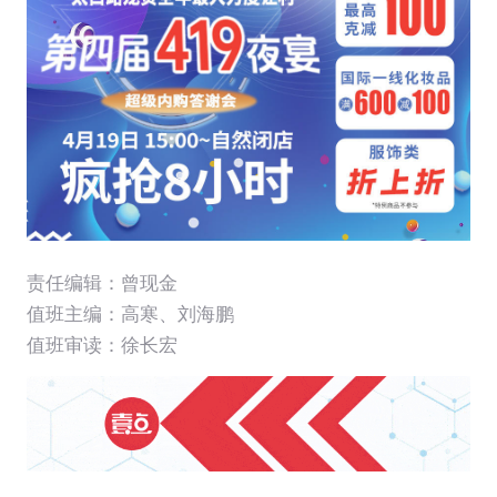
责任编辑：曾现金
值班主编：
高寒
、
刘海鹏
值班审读：徐长宏