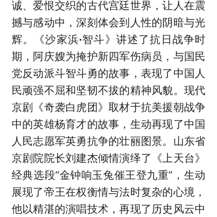
诚、爱恨交织的古代宫廷世界，让人在震
撼与感动中，深刻体会到人性的阴暗与光
辉。《沙家浜
·
智斗》讲述了抗日战争时
期，阿庆嫂为掩护新四军伤病员，与国民
党反动派斗智斗勇的故事，表现了中国人
民顽强不屈和坚韧不拔的精神风貌。现代
京剧《奇袭白虎团》取材于抗美援朝战争
中的英雄杨育才的故事，生动再现了中国
人民志愿军英勇抗争的壮丽图景。山东省
京剧院院长刘建杰倾情演绎了《上天台》
经典选段“金钟响玉兔催王登九重”，生动
展现了帝王在权衡情与法时复杂的心境，
他以精湛的演唱技术，再现了历史风云中