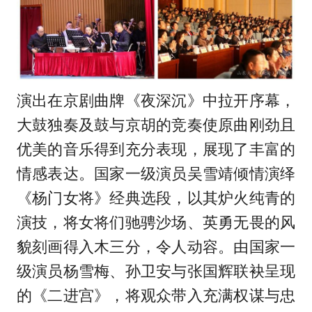
演出在京剧曲牌《夜深沉》中拉开序幕，
大鼓独奏及鼓与京胡的竞奏使原曲刚劲且
优美的音乐得到充分表现，展现了丰富的
情感表达。国家一级演员吴雪靖倾情演绎
《杨门女将》经典选段，以其炉火纯青的
演技，将女将们驰骋沙场、英勇无畏的风
貌刻画得入木三分，令人动容。由国家一
级演员杨雪梅、孙卫安与张国辉联袂呈现
的《二进宫》，将观众带入充满权谋与忠