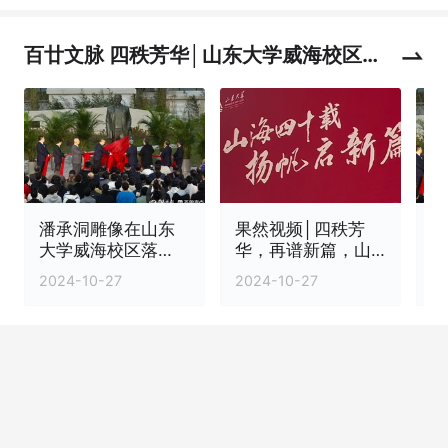
百廿文脉 四秩芳华│山东大学威海校区迎
来办学40周年
潘承洞雕像在山东
果然视频│四秩芳
果
大学威海校区落
华，再谱新篇，山
成，曾着手创建威
东大学（威海），
2024-10-27
2024-10-27
20
海校区
重新认识一下