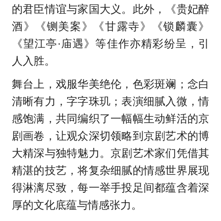
的君臣情谊与家国大义。此外，《贵妃醉
酒》《铡美案》《甘露寺》《锁麟囊》
《望江亭·庙遇》等佳作亦精彩纷呈，引
人入胜。
舞台上，戏服华美绝伦，色彩斑斓；念白
清晰有力，字字珠玑；表演细腻入微，情
感饱满，共同编织了一幅幅生动鲜活的京
剧画卷，让观众深切领略到京剧艺术的博
大精深与独特魅力。京剧艺术家们凭借其
精湛的技艺，将复杂细腻的情感世界展现
得淋漓尽致，每一举手投足间都蕴含着深
厚的文化底蕴与情感张力。