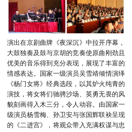
演出在京剧曲牌《夜深沉》中拉开序幕，
大鼓独奏及鼓与京胡的竞奏使原曲刚劲且
优美的音乐得到充分表现，展现了丰富的
情感表达。国家一级演员吴雪靖倾情演绎
《杨门女将》经典选段，以其炉火纯青的
演技，将女将们驰骋沙场、英勇无畏的风
貌刻画得入木三分，令人动容。由国家一
级演员杨雪梅、孙卫安与张国辉联袂呈现
的《二进宫》，将观众带入充满权谋与忠