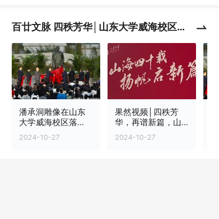
百廿文脉 四秩芳华│山东大学威海校区迎
来办学40周年
潘承洞雕像在山东
果然视频│四秩芳
果
大学威海校区落
华，再谱新篇，山
成，曾着手创建威
东大学（威海），
2024-10-27
2024-10-27
20
海校区
重新认识一下