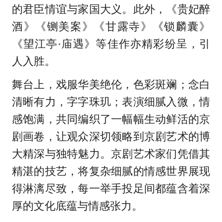
的君臣情谊与家国大义。此外，《贵妃醉
酒》《铡美案》《甘露寺》《锁麟囊》
《望江亭·庙遇》等佳作亦精彩纷呈，引
人入胜。
舞台上，戏服华美绝伦，色彩斑斓；念白
清晰有力，字字珠玑；表演细腻入微，情
感饱满，共同编织了一幅幅生动鲜活的京
剧画卷，让观众深切领略到京剧艺术的博
大精深与独特魅力。京剧艺术家们凭借其
精湛的技艺，将复杂细腻的情感世界展现
得淋漓尽致，每一举手投足间都蕴含着深
厚的文化底蕴与情感张力。