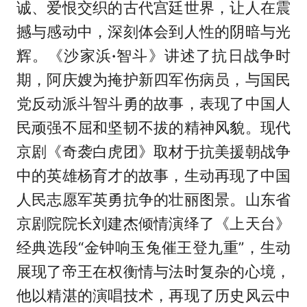
诚、爱恨交织的古代宫廷世界，让人在震
撼与感动中，深刻体会到人性的阴暗与光
辉。《沙家浜
·
智斗》讲述了抗日战争时
期，阿庆嫂为掩护新四军伤病员，与国民
党反动派斗智斗勇的故事，表现了中国人
民顽强不屈和坚韧不拔的精神风貌。现代
京剧《奇袭白虎团》取材于抗美援朝战争
中的英雄杨育才的故事，生动再现了中国
人民志愿军英勇抗争的壮丽图景。山东省
京剧院院长刘建杰倾情演绎了《上天台》
经典选段“金钟响玉兔催王登九重”，生动
展现了帝王在权衡情与法时复杂的心境，
他以精湛的演唱技术，再现了历史风云中